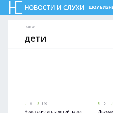
НОВОСТИ И СЛУХИ
ШОУ БИЗН
Главная
дети
0
340
0
Недетские игры детей на жд
Двухме