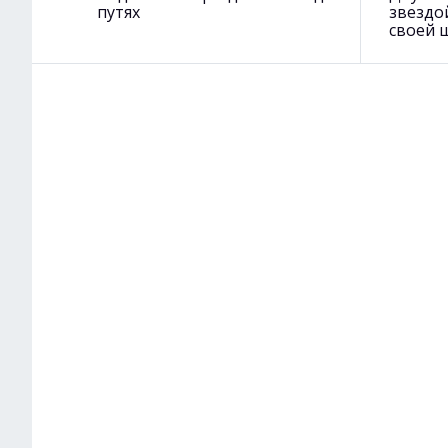
путях
звездо
своей 