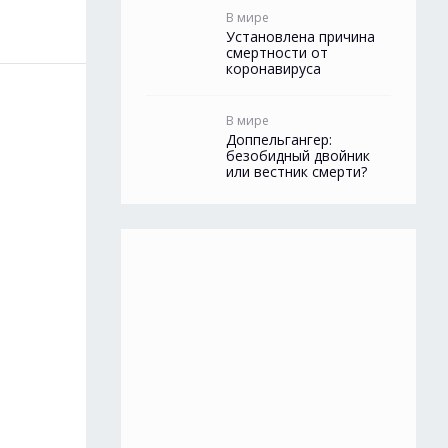
В мире
Установлена причина
смертности от
коронавируса
В мире
Доппельгангер:
безобидный двойник
или вестник смерти?