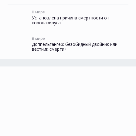
В мире
Установлена причина смертности от
коронавируса
В мире
Доппельгангер: безобидный двойник или
вестник смерти?