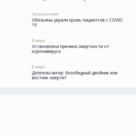
Происшествия
Обезьяны украли кровь пациентов с COVID-
19
В мире
Установлена причина смертности от
коронавируса
В мире
Доппельгангер: безобидный двойник или
вестник смерти?