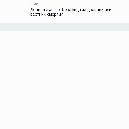
В мире
Доппельгангер: безобидный двойник или
вестник смерти?