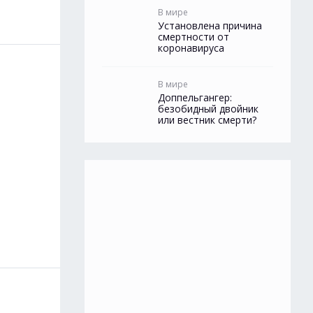
В мире
Установлена причина
смертности от
коронавируса
В мире
Доппельгангер:
безобидный двойник
или вестник смерти?