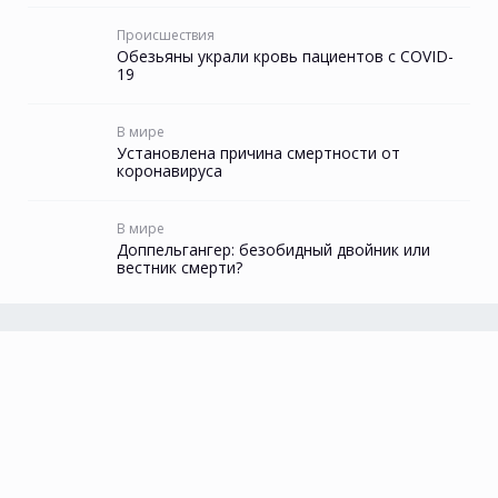
Происшествия
Обезьяны украли кровь пациентов с COVID-
19
В мире
Установлена причина смертности от
коронавируса
В мире
Доппельгангер: безобидный двойник или
вестник смерти?