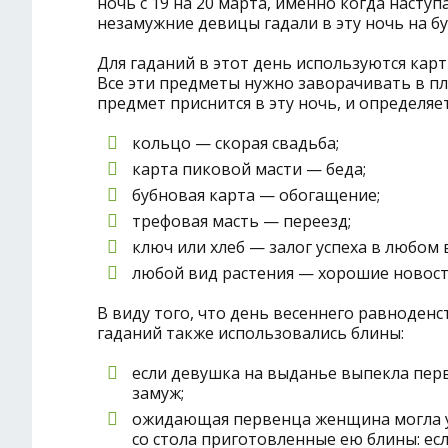
ночь с 19 на 20 марта, именно когда насту
незамужние девицы гадали в эту ночь на б
Для гаданий в этот день используются карт
Все эти предметы нужно заворачивать в пл
предмет приснится в эту ночь, и определяет
кольцо — скорая свадьба;
карта пиковой масти — беда;
бубновая карта — обогащение;
трефовая масть — переезд;
ключ или хлеб — залог успеха в любом 
любой вид растения — хорошие новост
В виду того, что день весеннего равноден
гаданий также использовались блины:
если девушка на выданье выпекла перв
замуж;
ожидающая первенца женщина могла уз
со стола приготовленные ею блины: ес