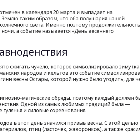
 отмечен в календаря 20 марта и выпадает на
т Землю таким образом, что оба полушария нашей
солнечного света. Именно поэтому продолжительност
ночи, а событие называется «День весеннего
равноденствия
нято сжигать чучело, которое символизировало зиму (ка
рманских народов и кельтов это событие символизиров
гини весны Остары, которой нужно было угодить, для ч
лигиозно-магические обряды, поэтому каждый должен б
денствия. Одной из самых любимых традиций была —
 гулянья и силовые соревнования.
дов в этот день значился призыв весны. С этой целью
атериалов, птиц (ласточек, жаворонков), а также краси
.