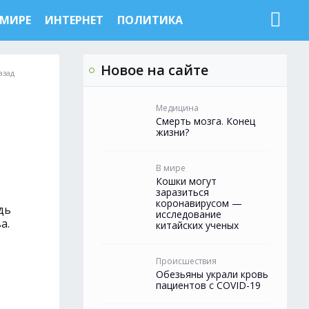
 МИРЕ
ИНТЕРНЕТ
ПОЛИТИКА
Новое на сайте
азад
Медицина
Смерть мозга. Конец
жизни?
В мире
Кошки могут
заразиться
коронавирусом —
дь
исследование
а.
китайских ученых
Происшествия
Обезьяны украли кровь
пациентов с COVID-19