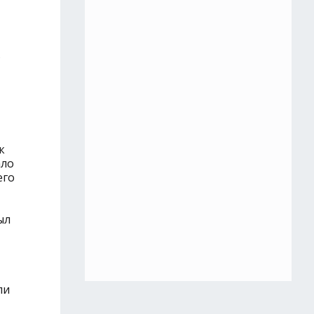
ь
к
ало
его
ыл
ли