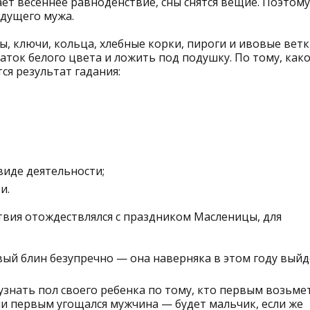
пает весеннее равноденствие, сны снятся вещие. Поэтому
удущего мужа.
ы, ключи, кольца, хлебные корки, пироги и ивовые ветк
аток белого цвета и ложить под подушку. По тому, как
ся результат гадания:
виде деятельности;
и.
ствия отождествлялся с праздником Масленицы, для
ый блин безупречно — она наверняка в этом году выйд
нать пол своего ребенка по тому, кто первым возьме
ли первым угощался мужчина — будет мальчик, если же