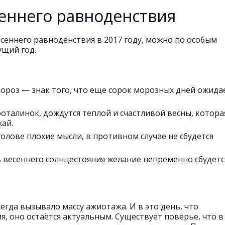
еннего равноденствия
есеннего равноденствия в 2017 году, можно по особым
ущий год.
мороз — знак того, что еще сорок морозных дней ожида
роталинок, дождутся теплой и счастливой весны, котора
ай.
олове плохие мысли, в противном случае не сбудется
 весеннего солнцестояния желание непременно сбудетс
сегда вызывало массу ажиотажа. И в это день, что
мя, оно остаётся актуальным. Существует поверье, что в