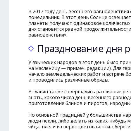
В 2017 году день весеннего равноденствия
понедельник. В этот день Солнце освещае
планеты получают одинаковое количество 
дня становится равной продолжительности 
равноденствия».
Празднование дня 
У языческих народов в этот день было при
на масленицу — примеч. редакции). Для ге
начало земледельческих работ и встрече бо
и проводились различные обряды.
У славян также совершались различные ре
знать, какого числа день весеннего равно
приготовление блинов и пирогов, народные
Но основной традицией у большинства наро
люди пекли, либо делать из каких-нибудь м
яйца, плели из первоцветов венки-обереги