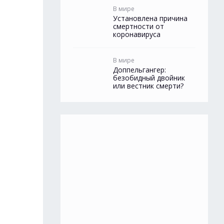
В мире
Установлена причина
смертности от
коронавируса
В мире
Доппельгангер:
безобидный двойник
или вестник смерти?