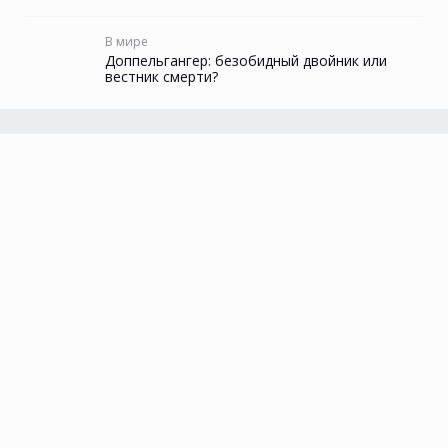
В мире
Доппельгангер: безобидный двойник или
вестник смерти?